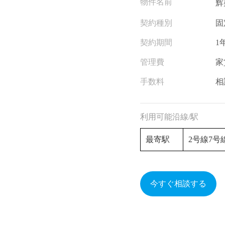
物件名前
辉
契約種別
固
契約期間
1
管理費
家
手数料
相
利用可能沿線/駅
最寄駅
2号線7
今すぐ相談する