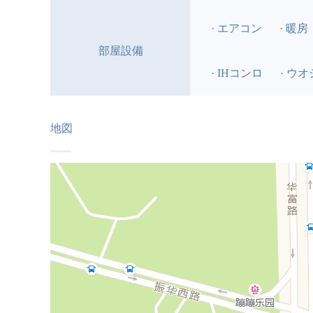
· エアコン
· 暖房
部屋設備
· IHコンロ
· ウ
地図