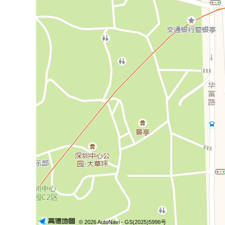
© 2026 AutoNavi
- GS(2025)5996号