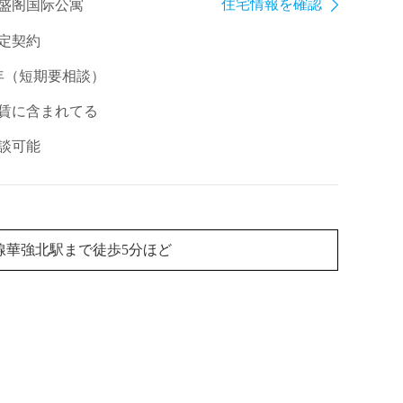
住宅情報を確認
盛阁国际公寓
定契約
年（短期要相談）
賃に含まれてる
談可能
号線華強北駅まで徒歩5分ほど