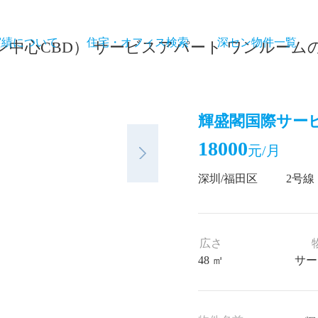
実績について
住宅・オフィス検索
深セン物件一覧
ン中心CBD） サービスアパート ワンルーム
輝盛閣国際サー
18000
元/月
深圳/福田区
2号線 
広さ
48 ㎡
サー