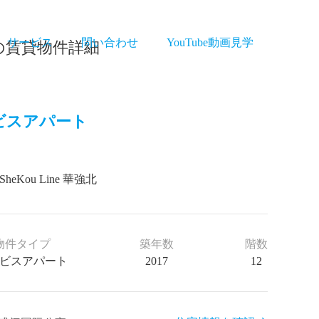
サービス
問い合わせ
YouTube動画見学
の賃貸物件詳細
ビスアパート
SheKou Line 華強北
物件タイプ
築年数
階数
ビスアパート
2017
12