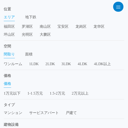
位置
エリア
地下鉄
福田区
罗湖区
南山区
宝安区
龙岗区
龙华区
坪山区
光明区
大鹏区
空間
間取り
面積
ワンルーム
1LDK
2LDK
3LDK
4LDK
4LDK以上
価格
価格
1万元以下
1‐1.5万元
1.5‐2万元
2万元以上
タイプ
マンション
サービスアパート
戸建て
建物設備