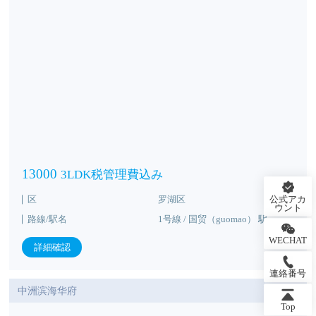
13000
3LDK税管理費込み
区
罗湖区
ウント
路線/駅名
1号線 / 国贸（guomao） 駅
WECHAT
詳細確認
連絡番号
中洲滨海华府
Top