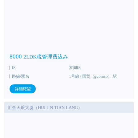
8000
2LDK税管理費込み
区
罗湖区
路線/駅名
1号線 / 国贸（guomao） 駅
詳細確認
汇金天琅大厦（HUI JIN TIAN LANG）