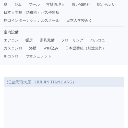
庭
ジム
プール
常駐管理人
買い物便利
駅から近い
日本人学校（幼稚園）バス停留所
蛇口インターナショナルスクール
日本人学校近く
室内設備
エアコン
暖房
家具完備
フローリング
バルコニー
ガスコンロ
浴槽
WIFI込み
日本語番組（別途契約）
IHコンロ
ウオシュレット
汇金天琅大厦（HUI JIN TIAN LANG）