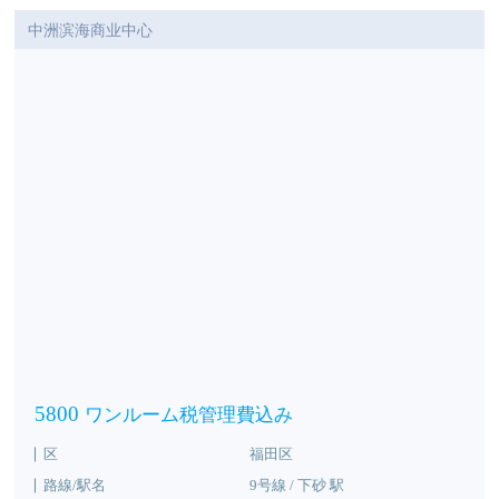
中洲滨海商业中心
5800
ワンルーム税管理費込み
区
福田区
路線/駅名
9号線 / 下砂 駅