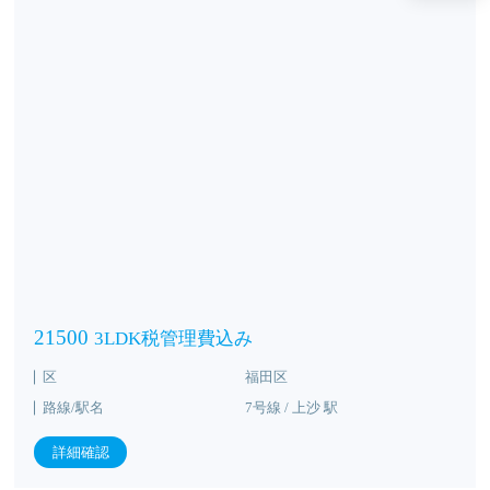
21500
3LDK税管理費込み
区
福田区
路線/駅名
7号線 / 上沙 駅
詳細確認