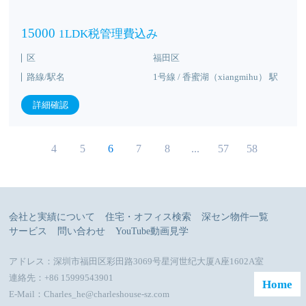
15000
1LDK税管理費込み
区
福田区
路線/駅名
1号線 / 香蜜湖（xiangmihu） 駅
詳細確認
4
5
6
7
8
...
57
58
会社と実績について
住宅・オフィス検索
深セン物件一覧
サービス
問い合わせ
YouTube動画見学
アドレス：深圳市福田区彩田路3069号星河世纪大厦A座1602A室
連絡先：+86 15999543901
Home
E-Mail：Charles_he@charleshouse-sz.com