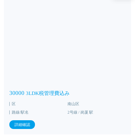
30000
3LDK税管理費込み
区
南山区
路線/駅名
2号線 / 岗厦 駅
詳細確認