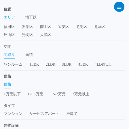
位置
エリア
地下鉄
福田区
罗湖区
南山区
宝安区
龙岗区
龙华区
坪山区
光明区
大鹏区
空間
間取り
面積
ワンルーム
1LDK
2LDK
3LDK
4LDK
4LDK以上
価格
価格
1万元以下
1‐1.5万元
1.5‐2万元
2万元以上
タイプ
マンション
サービスアパート
戸建て
建物設備