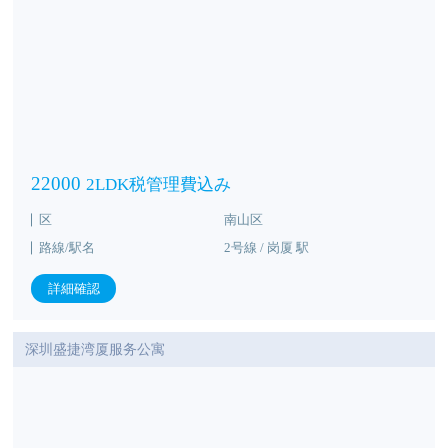
22000
2LDK税管理費込み
区
南山区
路線/駅名
2号線 / 岗厦 駅
詳細確認
深圳盛捷湾厦服务公寓