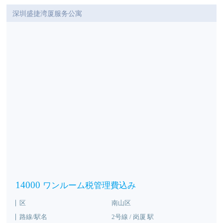
深圳盛捷湾厦服务公寓
14000
ワンルーム税管理費込み
区
南山区
路線/駅名
2号線 / 岗厦 駅