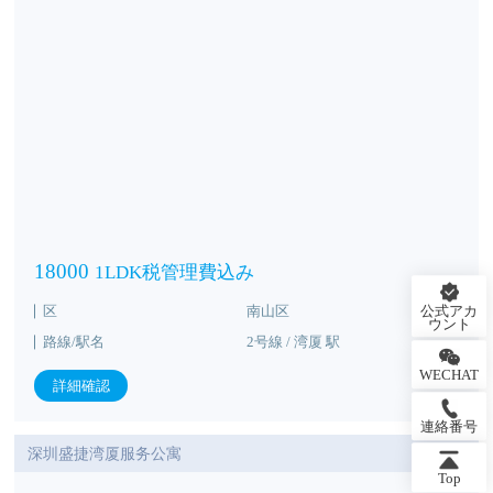
18000
1LDK税管理費込み
区
南山区
ウント
路線/駅名
2号線 / 湾厦 駅
WECHAT
詳細確認
連絡番号
深圳盛捷湾厦服务公寓
Top