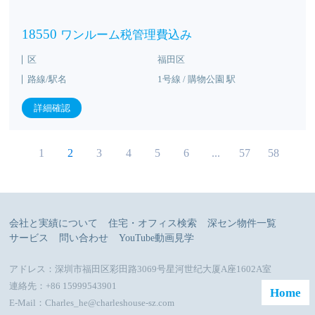
18550
ワンルーム税管理費込み
区
福田区
路線/駅名
1号線 / 購物公園 駅
詳細確認
1
2
3
4
5
6
...
57
58
会社と実績について
住宅・オフィス検索
深セン物件一覧
サービス
問い合わせ
YouTube動画見学
アドレス：深圳市福田区彩田路3069号星河世纪大厦A座1602A室
連絡先：+86 15999543901
Home
E-Mail：Charles_he@charleshouse-sz.com